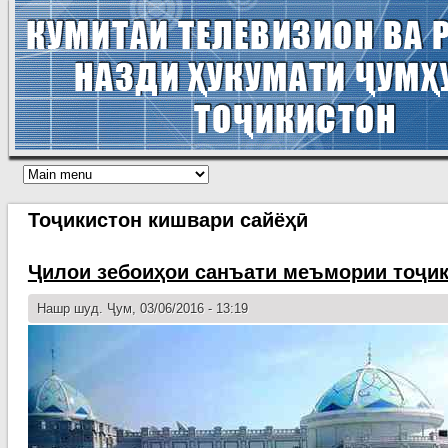
Тоҷикистон кишвари сайёҳӣ
Ҷилои зебоиҳои санъати меъмории тоҷик
Нашр шуд. Ҷум, 03/06/2016 - 13:19