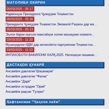
МАТОЛИБИ ОХИРИН
05/03/2025 - 05:17
Фармонҳои Президенти Ҷумҳурии Тоҷикистон
05/03/2025 - 05:16
Президенти Ҷумҳурии Тоҷикистон Эмомалӣ Раҳмон дар ма...
05/03/2025 - 05:13
Эълон барои ишғоли мансабҳои холии маъмурии хизмати...
03/03/2025 - 11:20
Мушоҳидони ИДМ дар интихоботи парлумонии Тоҷикистон...
03/03/2025 - 11:13
ИНТИХОБОТИ ВАКИЛОНИ ХАЛҚ-2025. Натиҷаҳои пешакии...
ДАСТАҲОИ ҲУНАРӢ
Ансамбли давлатии"Шашмақом"
Ансамбли давлатии "Фалак"
Ансамбли "Дарё"
Ансамбли эстрадии "Ориё"
Ансамбли рақсии "Гулрез"
Ҳафтаномаи "Ҷаҳони паём"