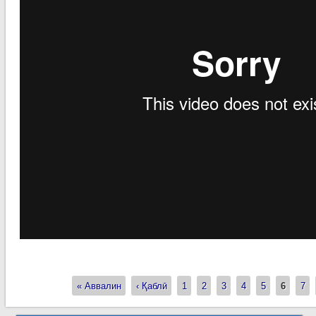
« Аввалин
‹ Қаблӣ
1
2
3
4
5
6
7
Страницы