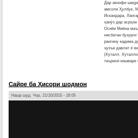
Дар акнофи шаҳр
амсоли Ҳулбук, М
Искандара, Ланга
ҳанӯз дар асрҳои 
Осиёи Миёна маъ
нисбатан бузурги
рангину кадима д
ҷузъи давлат ё в
(Хуталл, Хуталло
таърихӣ кишваре 
Сайре ба Ҳисори шодмон
Нашр шуд. Чор, 21/10/2015 - 18:05