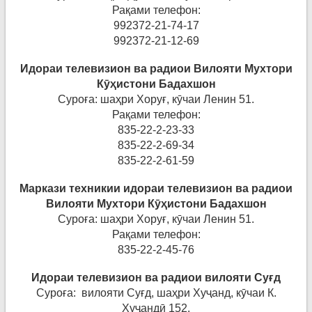
Рақами телефон:
992372-21-74-17
992372-21-12-69
Идораи телевизион ва радиои Вилояти Мухтори
Кӯҳ
истони
Бадахшо
н
Суроға: шаҳри Хоруғ, кӯчаи Ленин 51.
Рақами телефон:
835-22-2-23-33
835-22-2-69-34
835-22-2-61-59
Маркази техникии идораи телевизион ва радиои
Вилояти Мухтори К
ӯҳ
истони
Бадахшо
н
Суроға: шаҳри Хоруғ, кӯчаи Ленин 51.
Рақами телефон:
835-22-2-45-76
Идораи телевизион ва радиои вилояти Суғ
д
Суроға: вилояти Суғд, шаҳри Хуҷанд, кӯчаи К.
Хуҷандӣ 152.