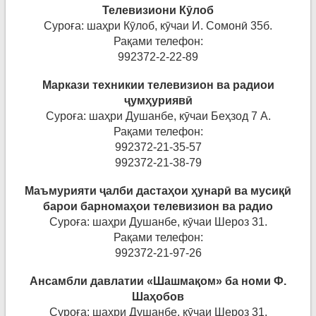
Телевизиони Кӯ
ло
б
Суроға: шаҳри Кӯлоб, кӯчаи И. Сомонӣ 35б.
Рақами телефон:
992372-2-22-89
Маркази техникии телевизион ва радиои
ҷ
ум
ҳ
урияв
ӣ
Суроға: шаҳри Душанбе, кӯчаи Беҳзод 7 А.
Рақами телефон:
992372-21-35-57
992372-21-38-79
Маъмурияти ҷ
алби
даста
ҳ
ои
ҳ
унар
ӣ
ва
муси
қӣ
барои
барнома
ҳ
ои
телевизион
ва
ради
о
Суроға: шаҳри Душанбе, кӯчаи Шероз 31.
Рақами телефон:
992372-21-97-26
Ансамбли давлатии «Шашма
қ
ом»
ба
номи
Ф
.
Ша
ҳ
обо
в
Суроға: шаҳри Душанбе, кӯчаи Шероз 31.