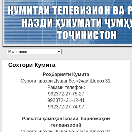
Сохтори Кумита
Роҳ
барияти
Кумит
а
Суроға: шаҳри Душанбе, кӯчаи Шероз 31.
Рақами телефон:
992372-27-75-27
992372- 21-12-41
992372-27-74-97
Раёсати
ҳ
амо
ҳ
ангсозии
барнома
ҳ
ои
телеви
зион
ӣ
Суроға: шаҳри Душанбе, кӯчаи Шероз 31.