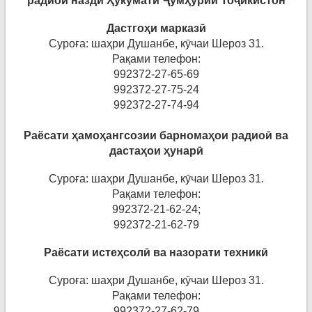
радиои
назди
Ҳ
укумати
Ҷ
ум
ҳ
урии
То
ҷ
икистон
Дастго
ҳ
и
марказ
ӣ
Суроға: шаҳри Душанбе, кӯчаи Шероз 31.
Рақами телефон:
992372-27-65-69
992372-27-75-24
992372-27-74-94
Раёсати ҳамоҳангсозии барномаҳои радиоӣ ва
дастаҳои ҳунарӣ
Суроға: шаҳри Душанбе, кӯчаи Шероз 31.
Рақами телефон:
992372-21-62-24;
992372-21-62-79
Раёсати истеҳсолӣ ва назорати техникӣ
Суроға: шаҳри Душанбе, кӯчаи Шероз 31.
Рақами телефон:
992372-27-62-79