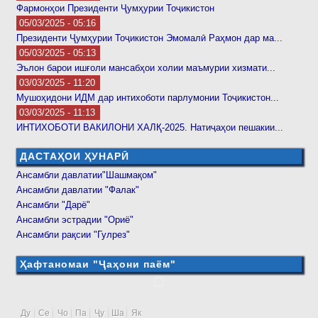
Фармонҳои Президенти Ҷумҳурии Тоҷикистон
05/03/2025 - 05:16
Президенти Ҷумҳурии Тоҷикистон Эмомалӣ Раҳмон дар ма...
05/03/2025 - 05:13
Эълон барои ишғоли мансабҳои холии маъмурии хизмати...
03/03/2025 - 11:20
Мушоҳидони ИДМ дар интихоботи парлумонии Тоҷикистон...
03/03/2025 - 11:13
ИНТИХОБОТИ ВАКИЛОНИ ХАЛҚ-2025. Натиҷаҳои пешакии...
ДАСТАҲОИ ҲУНАРӢ
Ансамбли давлатии"Шашмақом"
Ансамбли давлатии "Фалак"
Ансамбли "Дарё"
Ансамбли эстрадии "Ориё"
Ансамбли рақсии "Гулрез"
Ҳафтаномаи "Ҷаҳони паём"
Ду
Се
Чо
Па
Ҷу
Ша
Як