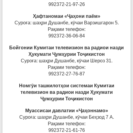
992372-21-97-26
Ҳ
афтаномаи
«
Ҷ
а
ҳ
они
паём
»
Суроға: шаҳри Душанбе, кӯчаи Варзишгарон 5.
Рақами телефон:
992372-36-06-84
Бойгонии Кумитаи телевизион ва радиои назди
Ҳ
укумати
Ҷ
ум
ҳ
урии
То
ҷ
икисто
н
Суроға: шаҳри Душанбе, кӯчаи Шероз 31.
Рақами телефон:
992372-27-76-87
Номг
ӯ
и
ташкилот
ҳ
ои
системаи
Кумитаи
телевизион
ва
радиои
назди
Ҳ
укумати
Ҷ
ум
ҳ
урии
То
ҷ
икистон
Муассисаи давлатии «Ҷ
а
ҳ
оннамо
»
Суроға: шаҳри Душанбе, кӯчаи Беҳзод 7 А.
Рақами телефон:
992372-21-61-76