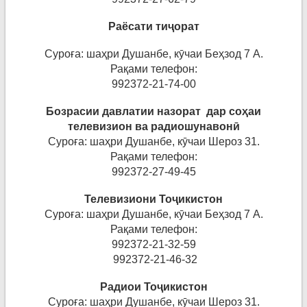
Раёсати тиҷорат
Суроға: шаҳри Душанбе, кӯчаи Беҳзод 7 А.
Рақами телефон:
992372-21-74-00
Бозрасии давлатии назорат дар соҳ
аи
телевизион
ва
радиошунавон
ӣ
Суроға: шаҳри Душанбе, кӯчаи Шероз 31.
Рақами телефон:
992372-27-49-45
Телевизиони Тоҷ
икисто
н
Суроға: шаҳри Душанбе, кӯчаи Беҳзод 7 А.
Рақами телефон:
992372-21-32-59
992372-21-46-32
Радиои Тоҷ
икисто
н
Суроға: шаҳри Душанбе, кӯчаи Шероз 31.