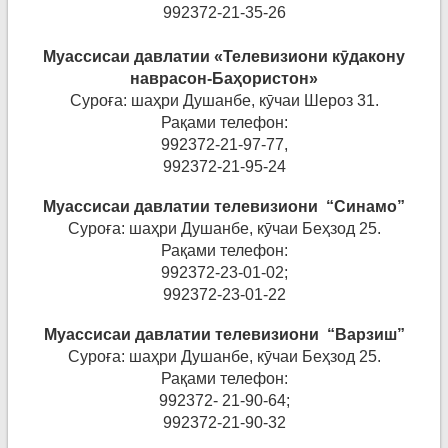
992372-21-35-26
Муассисаи давлатии «Телевизиони кӯ
дакону
наврасон
-
Ба
ҳ
ористон
»
Суроға: шаҳри Душанбе, кӯчаи Шероз 31.
Рақами телефон:
992372-21-97-77,
992372-21-95-24
Муассисаи давлатии телевизиони “Синамо”
Суроға: шаҳри Душанбе, кӯчаи Беҳзод 25.
Рақами телефон:
992372-23-01-02;
992372-23-01-22
Муассисаи давлатии телевизиони “Варзиш”
Суроға: шаҳри Душанбе, кӯчаи Беҳзод 25.
Рақами телефон:
992372- 21-90-64;
992372-
21-90-32