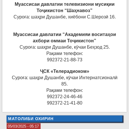
Муассисаи давлатии телевизиони мусиқии
Тоҷикистон “Шаҳнавоз”
Суроға: шаҳри Душанбе, хиёбони С.Шерозӣ 16.
Муассисаи давлатии “
Академияи восита
ҳои
ахбори оммаи Тоҷикистон”
Суроға: шаҳри Душанбе, кӯчаи Беҳзод 25.
Рақами телефон:
992372-21-88-73
Ҷ
СК
«Телерадиоком
»
Суроға: шаҳри Душанбе, кӯчаи Интернатсионалӣ
85.
Рақами телефон:
992372-24-46-46
992372-21-41-80
МАТОЛИБИ ОХИРИН
05/03/2025 - 05:17