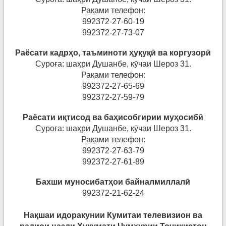
Рақами телефон:
992372-27-60-19
992372-27-73-07
Раёсати кадр
ҳ
о
,
таъминоти
ҳ
у
қ
у
қӣ
ва
коргузор
ӣ
Суроға: шаҳри Душанбе, кӯчаи Шероз 31.
Рақами телефон:
992372-27-65-69
992372-27-59-79
Раёсати и
қ
тисод
ва
ба
ҳ
исобгирии
му
ҳосибӣ
Суроға: шаҳри Душанбе, кӯчаи Шероз 31.
Рақами телефон:
992372-27-63-79
992372-27-61-89
Бахши муносибатҳои байналмиллалӣ
992372-21-62-24
Нақ
шаи
идоракунии
Кумитаи
телевизион
ва