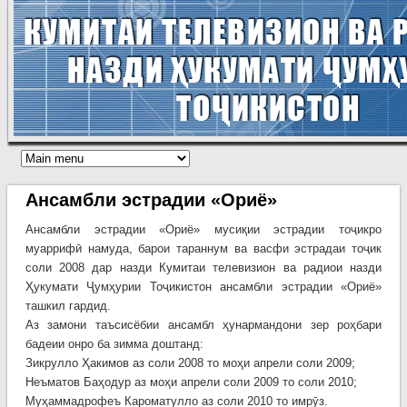
Ансамбли эстрадии «Ориё»
Ансамбли эстрадии «Ориё» мусиқии эстрадии тоҷикро
муаррифӣ намуда, барои тараннум ва васфи эстрадаи тоҷик
соли 2008 дар назди Кумитаи телевизион ва радиои назди
Ҳукумати Ҷумҳурии Тоҷикистон ансамбли эстрадии «Ориё»
ташкил гардид.
Аз замони таъсисёбии ансамбл ҳунармандони зер роҳбари
бадеии онро ба зимма доштанд:
Зикрулло Ҳакимов аз соли 2008 то моҳи апрели соли 2009;
Неъматов Баҳодур аз моҳи апрели соли 2009 то соли 2010;
Муҳаммадрофеъ Кароматулло аз соли 2010 то имрӯз.