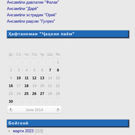
Ансамбли давлатии "Фалак"
Ансамбли "Дарё"
Ансамбли эстрадии "Ориё"
Ансамбли рақсии "Гулрез"
Ҳафтаномаи "Ҷаҳони паём"
Ду
Се
Чо
Па
Ҷу
Ша
Як
1
2
3
4
5
6
7
8
9
10
11
12
13
14
15
16
17
18
19
20
21
22
23
24
25
26
27
28
29
30
June 2014
Бойгонӣ
марти 2023
(113)