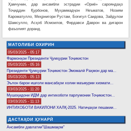
Ҳамчунин, дар ансамбли эстрадии «Ориё» сарояндаҳо
Тоҷиддин Қурбонов, Муҳаммадҷон Неъматов, Нозияи
Кароматулло, Меҳрнигори Рустам, Боғигул Саидова, Зайдулои
Шамсулло, Асҳоб Исмоилов, Фирдавси Даврон ва дигарон
фаъолият доранд.
МАТОЛИБИ ОХИРИН
05/03/2025 - 05:17
Фармонҳои Президенти Ҷумҳурии Тоҷикистон
05/03/2025 - 05:16
Президенти Ҷумҳурии Тоҷикистон Эмомалӣ Раҳмон дар ма...
05/03/2025 - 05:13
Эълон барои ишғоли мансабҳои холии маъмурии хизмати...
03/03/2025 - 11:20
Мушоҳидони ИДМ дар интихоботи парлумонии Тоҷикистон...
03/03/2025 - 11:13
ИНТИХОБОТИ ВАКИЛОНИ ХАЛҚ-2025. Натиҷаҳои пешакии...
ДАСТАҲОИ ҲУНАРӢ
Ансамбли давлатии"Шашмақом"