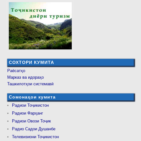
СОХТОРИ КУМИТА
Раёсатҳо
Марказ ва идораҳо
Ташкилотҳои системавӣ
Сомонаҳои кумита
Радиои Тоҷикистон
Радиои Фарҳанг
Радиои Овози Тоҷик
Радио Садои Душанбе
Телевизиони Тоҷикистон