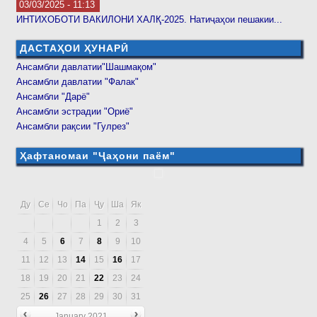
03/03/2025 - 11:13
ИНТИХОБОТИ ВАКИЛОНИ ХАЛҚ-2025. Натиҷаҳои пешакии...
ДАСТАҲОИ ҲУНАРӢ
Ансамбли давлатии"Шашмақом"
Ансамбли давлатии "Фалак"
Ансамбли "Дарё"
Ансамбли эстрадии "Ориё"
Ансамбли рақсии "Гулрез"
Ҳафтаномаи "Ҷаҳони паём"
Ду
Се
Чо
Па
Ҷу
Ша
Як
1
2
3
4
5
6
7
8
9
10
11
12
13
14
15
16
17
18
19
20
21
22
23
24
25
26
27
28
29
30
31
January 2021