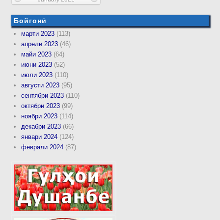
Бойгонӣ
марти 2023
(113)
апрели 2023
(46)
майи 2023
(64)
июни 2023
(52)
июли 2023
(110)
августи 2023
(95)
сентябри 2023
(110)
октябри 2023
(99)
ноябри 2023
(114)
декабри 2023
(66)
январи 2024
(124)
феврали 2024
(87)