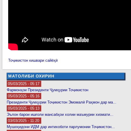
Тоҷикистон кишвари сайёҳӣ
МАТОЛИБИ ОХИРИН
05/03/2025 - 05:17
Фармонҳои Президенти Ҷумҳурии Тоҷикистон
05/03/2025 - 05:16
Президенти Ҷумҳурии Тоҷикистон Эмомалӣ Раҳмон дар ма...
05/03/2025 - 05:13
Эълон барои ишғоли мансабҳои холии маъмурии хизмати...
03/03/2025 - 11:20
Мушоҳидони ИДМ дар интихоботи парлумонии Тоҷикистон...