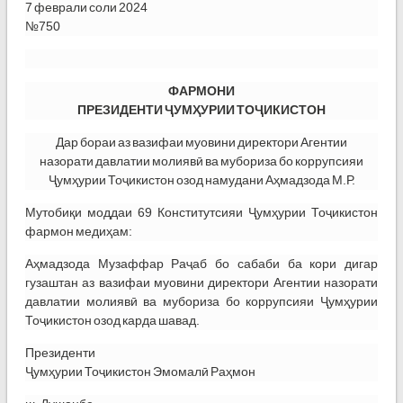
7 феврали соли 2024
№750
ФАРМОНИ
ПРЕЗИДЕНТИ ҶУМҲУРИИ ТОҶИКИСТОН
Дар бораи аз вазифаи муовини директори Агентии
назорати давлатии молиявӣ ва мубориза бо коррупсияи
Ҷумҳурии Тоҷикистон озод намудани Аҳмадзода М.Р.
Мутобиқи моддаи 69 Конститутсияи Ҷумҳурии Тоҷикистон
фармон медиҳам:
Аҳмадзода Музаффар Раҷаб бо сабаби ба кори дигар
гузаштан аз вазифаи муовини директори Агентии назорати
давлатии молиявӣ ва мубориза бо коррупсияи Ҷумҳурии
Тоҷикистон озод карда шавад.
Президенти
Ҷумҳурии Тоҷикистон Эмомалӣ Раҳмон