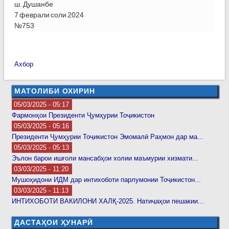
ш. Душанбе
7 феврали соли 2024
№753
Ахбор
МАТОЛИБИ ОХИРИН
05/03/2025 - 05:17
Фармонҳои Президенти Ҷумҳурии Тоҷикистон
05/03/2025 - 05:16
Президенти Ҷумҳурии Тоҷикистон Эмомалӣ Раҳмон дар ма...
05/03/2025 - 05:13
Эълон барои ишғоли мансабҳои холии маъмурии хизмати...
03/03/2025 - 11:20
Мушоҳидони ИДМ дар интихоботи парлумонии Тоҷикистон...
03/03/2025 - 11:13
ИНТИХОБОТИ ВАКИЛОНИ ХАЛҚ-2025. Натиҷаҳои пешакии...
ДАСТАҲОИ ҲУНАРӢ