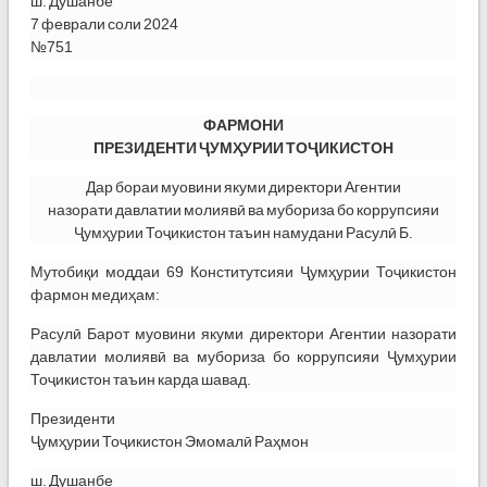
ш. Душанбе
7 феврали соли 2024
№751
ФАРМОНИ
ПРЕЗИДЕНТИ ҶУМҲУРИИ ТОҶИКИСТОН
Дар бораи муовини якуми директори Агентии
назорати давлатии молиявӣ ва мубориза бо коррупсияи
Ҷумҳурии Тоҷикистон таъин намудани Расулӣ Б.
Мутобиқи моддаи 69 Конститутсияи Ҷумҳурии Тоҷикистон
фармон медиҳам:
Расулӣ Барот муовини якуми директори Агентии назорати
давлатии молиявӣ ва мубориза бо коррупсияи Ҷумҳурии
Тоҷикистон таъин карда шавад.
Президенти
Ҷумҳурии Тоҷикистон Эмомалӣ Раҳмон
ш. Душанбе