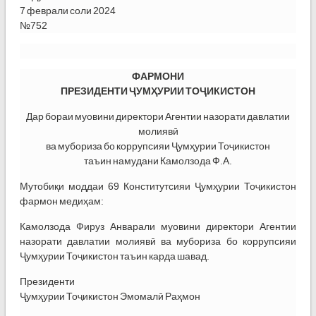
7 феврали соли 2024
№752
ФАРМОНИ
ПРЕЗИДЕНТИ ҶУМҲУРИИ ТОҶИКИСТОН
Дар бораи муовини директори Агентии назорати давлатии
молиявӣ
ва мубориза бо коррупсияи Ҷумҳурии Тоҷикистон
таъин намудани Камолзода Ф.А.
Мутобиқи моддаи 69 Конститутсияи Ҷумҳурии Тоҷикистон
фармон медиҳам:
Камолзода Фируз Анварали муовини директори Агентии
назорати давлатии молиявӣ ва мубориза бо коррупсияи
Ҷумҳурии Тоҷикистон таъин карда шавад.
Президенти
Ҷумҳурии Тоҷикистон Эмомалӣ Раҳмон