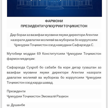
ФАРМОНИ
ПРЕЗИДЕНТИ ҶУМҲУРИИ ТОҶИКИСТОН
Дар бораи аз вазифаи муовини якуми директори Агентии
назорати давлатии молиявӣ ва мубориза бо коррупсияи
Ҷумҳурии Тоҷикистон озод намудани Сафарзода С.
Мутобиқи моддаи 69 Конститутсияи Ҷумҳурии Тоҷикистон
фармон медиҳам:
Сафарзода Суҳроб бо сабаби ба кори дигар гузаштан аз
вазифаи муовини якуми директори Агентии назорати
давлатии молиявӣ ва мубориза бо коррупсияи Ҷумҳурии
Тоҷикистон озод карда шавад.
Президенти
Ҷумҳурии Тоҷикистон Эмомалӣ Раҳмон
ш. Душанбе