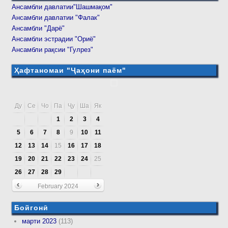
Ансамбли давлатии"Шашмақом"
Ансамбли давлатии "Фалак"
Ансамбли "Дарё"
Ансамбли эстрадии "Ориё"
Ансамбли рақсии "Гулрез"
Ҳафтаномаи "Ҷаҳони паём"
Ду
Се
Чо
Па
Ҷу
Ша
Як
1
2
3
4
5
6
7
8
9
10
11
12
13
14
15
16
17
18
19
20
21
22
23
24
25
26
27
28
29
February 2024
Бойгонӣ
марти 2023
(113)