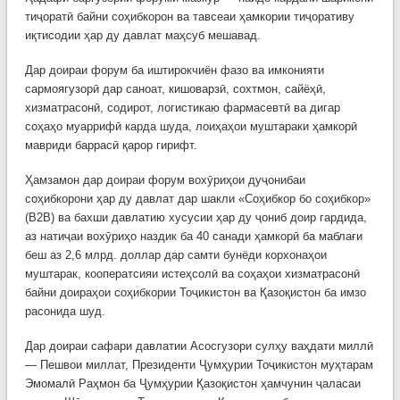
тиҷоратӣ байни соҳибкорон ва тавсеаи ҳамкории тиҷоративу
иқтисодии ҳар ду давлат маҳсуб мешавад.
Дар доираи форум ба иштирокчиён фазо ва имконияти
сармоягузорӣ дар саноат, кишоварзӣ, сохтмон, сайёҳӣ,
хизматрасонӣ, содирот, логистикаю фармасевтӣ ва дигар
соҳаҳо муаррифӣ карда шуда, лоиҳаҳои муштараки ҳамкорӣ
мавриди баррасӣ қарор гирифт.
Ҳамзамон дар доираи форум вохӯриҳои дуҷонибаи
соҳибкорони ҳар ду давлат дар шакли «Соҳибкор бо соҳибкор»
(B2B) ва бахши давлатию хусусии ҳар ду ҷониб доир гардида,
аз натиҷаи вохӯриҳо наздик ба 40 санади ҳамкорӣ ба маблағи
беш аз 2,6 млрд. доллар дар самти бунёди корхонаҳои
муштарак, кооператсияи истеҳсолӣ ва соҳаҳои хизматрасонӣ
байни доираҳои соҳибкории Тоҷикистон ва Қазоқистон ба имзо
расонида шуд.
Дар доираи сафари давлатии Асосгузори сулҳу ваҳдати миллӣ
— Пешвои миллат, Президенти Ҷумҳурии Тоҷикистон муҳтарам
Эмомалӣ Раҳмон ба Ҷумҳурии Қазоқистон ҳамчунин ҷаласаи