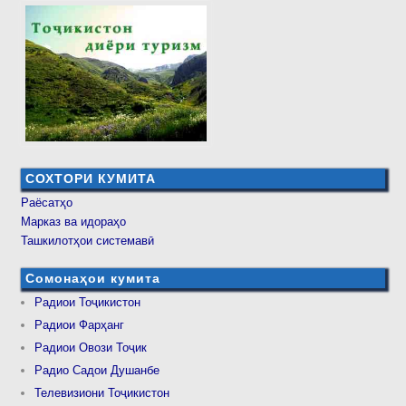
СОХТОРИ КУМИТА
Раёсатҳо
Марказ ва идораҳо
Ташкилотҳои системавӣ
Сомонаҳои кумита
Радиои Тоҷикистон
Радиои Фарҳанг
Радиои Овози Тоҷик
Радио Садои Душанбе
Телевизиони Тоҷикистон