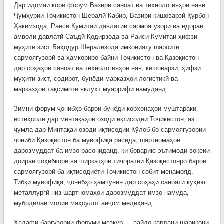
Дар идомаи кори форум Вазири саноат ва технологияҳои нави
Ҷумҳурии Тоҷикистон Шералӣ Кабир, Вазири кишоварзӣ Қурбон
Ҳакимзода, Раиси Кумитаи давлатии сармоягузорӣ ва идораи
амволи давлатӣ Саъдӣ Қодирзода ва Раиси Кумитаи ҳифзи
муҳити зист Баҳодур Шерализода имконияту шароити
сармоягузорӣ ва ҳамкориро байни Тоҷикистон ва Қазоқистон
дар соҳаҳои саноат ва технологияҳои нав, кишоварзӣ, ҳифзи
муҳити зист, содирот, бунёди марказҳои логистикӣ ва
марказҳои тақсимоти яклӯхт муаррифӣ намуданд.
Зимни форум ҷонибҳо барои бунёди корхонаҳои муштараки
истеҳсолӣ дар минтақаҳои озоди иқтисодии Тоҷикистон, аз
ҷумла дар Минтақаи озоди иқтисодии Кӯлоб бо сармоягузории
ҷониби Қазоқистон ба мувофиқа расида, шартномаҳои
дарозмуддат ба имзо расониданд, ки боварию эътимоди воқеии
доираи соҳибкорӣ ва ширкатҳои тиҷоратии Қазоқистонро барои
сармоягузорӣ ба иқтисодиёти Тоҷикистон собит менамояд.
Тибқи мувофиқа, ҷонибҳо ҳамчунин дар соҳаҳи саноати кӯҳию
металлургӣ низ шартномаҳои дарозмуддат имзо намуда,
мубодилаи молии маҳсулот анҷом медиҳанд.
Ҳадафи баргузории форуми мазкур — пайдо кардани шарикони