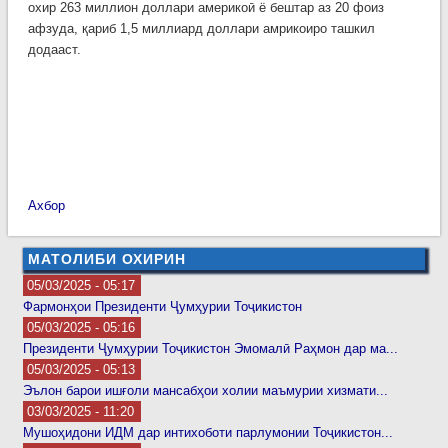
охир 263 миллион доллари америкоӣ ё бештар аз 20 фоиз
афзуда, қариб 1,5 миллиард доллари амрикоиро ташкил
додааст.
Ахбор
МАТОЛИБИ ОХИРИН
05/03/2025 - 05:17
Фармонҳои Президенти Ҷумҳурии Тоҷикистон
05/03/2025 - 05:16
Президенти Ҷумҳурии Тоҷикистон Эмомалӣ Раҳмон дар ма...
05/03/2025 - 05:13
Эълон барои ишғоли мансабҳои холии маъмурии хизмати...
03/03/2025 - 11:20
Мушоҳидони ИДМ дар интихоботи парлумонии Тоҷикистон...