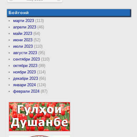
Бойгонӣ
марти 2023
(113)
апрели 2023
(46)
майи 2023
(64)
июни 2023
(52)
июли 2023
(110)
августи 2023
(95)
сентябри 2023
(110)
октябри 2023
(99)
ноябри 2023
(114)
декабри 2023
(66)
январи 2024
(124)
феврали 2024
(87)