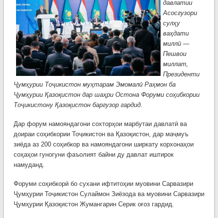
давлатии
Асосгузори
сулҳу
ваҳдати
миллӣ —
Пешвои
миллат,
Президенти
Ҷумҳурии Тоҷикистон муҳтарам Эмомалӣ Раҳмон ба
Ҷумҳурии Қазоқистон дар шаҳри Остона Форуми соҳибкории
Тоҷикистону Қазоқистон баргузор гардид.
Дар форум намояндагони сохторҳои марбутаи давлатӣ ва
доираи соҳибкории Тоҷикистон ва Қазоқистон, дар маҷмуъ
зиёда аз 200 соҳибкор ва намояндагони ширкату корхонаҳои
соҳаҳои гуногуни фаъолият байни ду давлат иштирок
намуданд.
Форуми соҳибкорӣ бо сухани ифтитоҳии муовини Сарвазири
Ҷумҳурии Тоҷикистон Сулаймон Зиёзода ва муовини Сарвазири
Ҷумҳурии Қазоқистон Жумангарин Серик оғоз гардид.