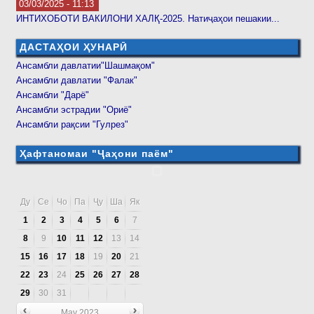
03/03/2025 - 11:13
ИНТИХОБОТИ ВАКИЛОНИ ХАЛҚ-2025. Натиҷаҳои пешакии...
ДАСТАҲОИ ҲУНАРӢ
Ансамбли давлатии"Шашмақом"
Ансамбли давлатии "Фалак"
Ансамбли "Дарё"
Ансамбли эстрадии "Ориё"
Ансамбли рақсии "Гулрез"
Ҳафтаномаи "Ҷаҳони паём"
Ду
Се
Чо
Па
Ҷу
Ша
Як
1
2
3
4
5
6
7
8
9
10
11
12
13
14
15
16
17
18
19
20
21
22
23
24
25
26
27
28
29
30
31
May 2023