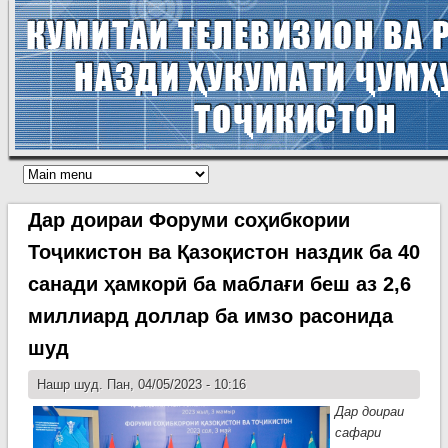
Дар доираи Форуми соҳибкории
Тоҷикистон ва Қазоқистон наздик ба 40
санади ҳамкорӣ ба маблағи беш аз 2,6
миллиард доллар ба имзо расонида
шуд
Нашр шуд. Пан, 04/05/2023 - 10:16
Дар доираи
сафари