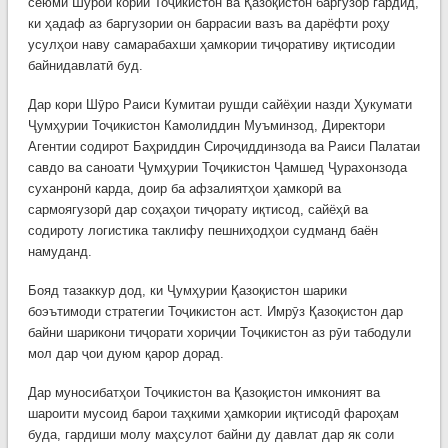
сеюми Шӯрои кории Тоҷикистон ва Қазоқистон баргузор гардид,
ки ҳадаф аз баргузории он баррасии вазъ ва дарёфти роҳу
усулҳои наву самарабахши ҳамкории тиҷоративу иқтисодии
байнидавлатӣ буд.
Дар кори Шӯро Раиси Кумитаи рушди сайёҳии назди Ҳукумати
Ҷумҳурии Тоҷикистон Камолиддин Муъминзод, Директори
Агентии содирот Баҳриддин Сироҷиддинзода ва Раиси Палатаи
савдо ва саноати Ҷумҳурии Тоҷикистон Ҷамшед Ҷурахонзода
суханронӣ карда, доир ба афзалиятҳои ҳамкорӣ ва
сармоягузорӣ дар соҳаҳои тиҷорату иқтисод, сайёҳӣ ва
содироту логистика таклифу пешниҳодҳои судманд баён
намуданд.
Бояд тазаккур дод, ки Ҷумҳурии Қазоқистон шарики
боэътимоди стратегии Тоҷикистон аст. Имрӯз Қазоқистон дар
байни шарикони тиҷорати хориҷии Тоҷикистон аз рӯи табодули
мол дар ҷои дуюм қарор дорад.
Дар муносибатҳои Тоҷикистон ва Қазоқистон имконият ва
шароити мусоид барои таҳкими ҳамкории иқтисодӣ фароҳам
буда, гардиши молу маҳсулот байни ду давлат дар як соли