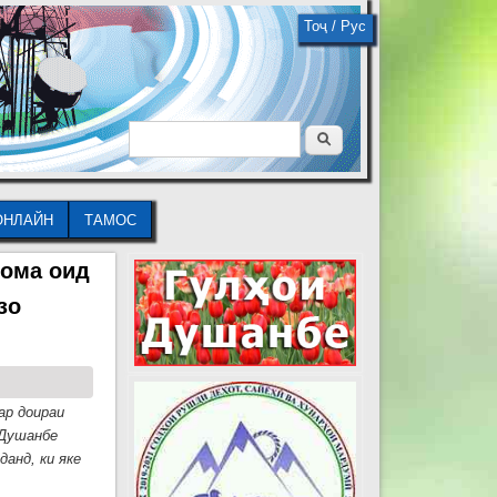
Тоҷ /
Рус
Поиск
Форма поиска
ОНЛАЙН
ТАМОС
нома оид
зо
ар доираи
 Душанбе
данд, ки яке