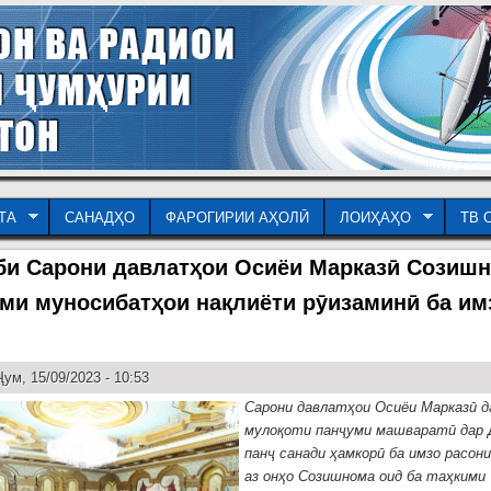
ТА
САНАДҲО
ФАРОГИРИИ АҲОЛӢ
ЛОИҲАҲО
ТВ 
би Сарони давлатҳои Осиёи Марказӣ Созиш
ими муносибатҳои нақлиёти рӯизаминӣ ба им
ум, 15/09/2023 - 10:53
Сарони давлатҳои Осиёи Марказӣ д
мулоқоти панҷуми машваратӣ дар
панҷ санади ҳамкорӣ ба имзо расони
аз онҳо Созишнома оид ба таҳкими