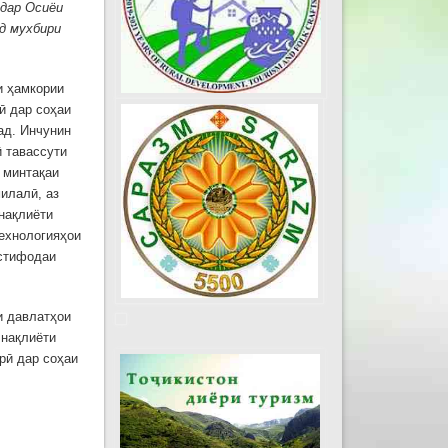
 дар Осиёи
д мухбири
и ҳамкории
ӣ дар соҳаи
ад. Инчунин
 тавассути
 минтақаи
илалӣ, аз
нақлиёти
технологияҳои
истифодаи
и давлатҳои
 нақлиёти
рӣ дар соҳаи