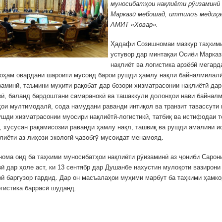
муносибатҳои нақлиёти рӯизаминӣ
Марказӣ мебошад, иттилоъ медиҳа
АМИТ «Ховар».
Ҳадафи Созишномаи мазкур таҳким
устувор дар минтақаи Осиёи Марказ
нақлиёт ва логистика арзёбӣ мегард
оҳам овардани шароити мусоид барои рушди ҳамлу нақли байналмилалӣ
заминӣ, таъмини муҳити рақобат дар бозори хизматрасонии нақлиётӣ дар
ӣ, баланд бардоштани самаранокӣ ва ташаккули долонҳои нави байналм
ои мултимодалӣ, сода намудани раванди интиқол ва транзит тавассути 
ушди хизматрасонии муосири нақлиётӣ-логистикӣ, татбиқ ва истифодаи 
, хусусан рақамисозии раванди ҳамлу нақл, ташвиқ ва рушди амалияи 
лиёти аз лиҳози экологӣ ҷавобгӯ мусоидат менамояд.
ома оид ба таҳкими муносибатҳои нақлиёти рӯизаминӣ аз ҷониби Сарон
ӣ дар ҳоле аст, ки 13 сентябр дар Душанбе нахустин мулоқоти вазирони
ӣ баргузор гардид. Дар он масъалаҳои муҳими марбут ба таҳкими ҳамко
огистика баррасӣ шуданд.