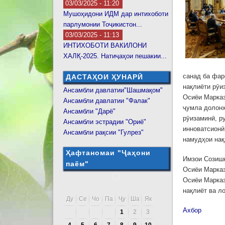
03/03/2025 - 11:20
Мушоҳидони ИДМ дар интихоботи
парлумонии Тоҷикистон...
03/03/2025 - 11:13
ИНТИХОБОТИ ВАКИЛОНИ
ХАЛҚ-2025. Натиҷаҳои пешакии...
санад ба фар
ДАСТАҲОИ ҲУНАРӢ
нақлиёти рӯи
Ансамбли давлатии"Шашмақом"
Осиёи Марказ
Ансамбли давлатии "Фалак"
ҷумла долонҳ
Ансамбли "Дарё"
рӯизаминӣ, р
Ансамбли эстрадии "Ориё"
инноватсионӣ
Ансамбли рақсии "Гулрез"
намудҳои нақ
Ҳафтаномаи "Ҷаҳони
Имзои Созишн
паём"
Осиёи Марказ
Осиёи Марказ
нақлиёт ва л
Ду
Се
Чо
Па
Ҷу
Ша
Як
Ахбор
1
2
3
4
5
6
7
8
9
10