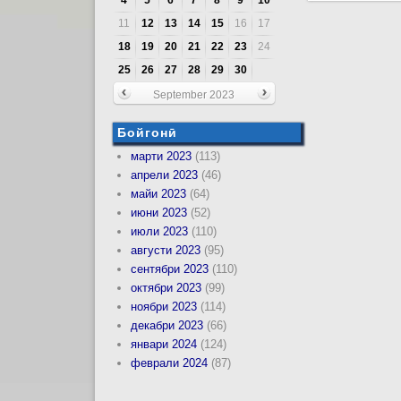
11
12
13
14
15
16
17
18
19
20
21
22
23
24
25
26
27
28
29
30
September 2023
Бойгонӣ
марти 2023
(113)
апрели 2023
(46)
майи 2023
(64)
июни 2023
(52)
июли 2023
(110)
августи 2023
(95)
сентябри 2023
(110)
октябри 2023
(99)
ноябри 2023
(114)
декабри 2023
(66)
январи 2024
(124)
феврали 2024
(87)