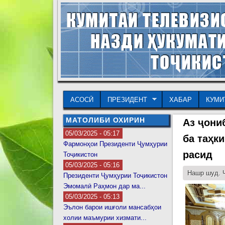
АСОСӢ
ПРЕЗИДЕНТ
ХАБАР
КУМИ
МАТОЛИБИ ОХИРИН
Аз ҷони
05/03/2025 - 05:17
ба таҳк
Фармонҳои Президенти Ҷумҳурии
расид
Тоҷикистон
05/03/2025 - 05:16
Нашр шуд. Ҷ
Президенти Ҷумҳурии Тоҷикистон
Эмомалӣ Раҳмон дар ма...
05/03/2025 - 05:13
Эълон барои ишғоли мансабҳои
холии маъмурии хизмати...