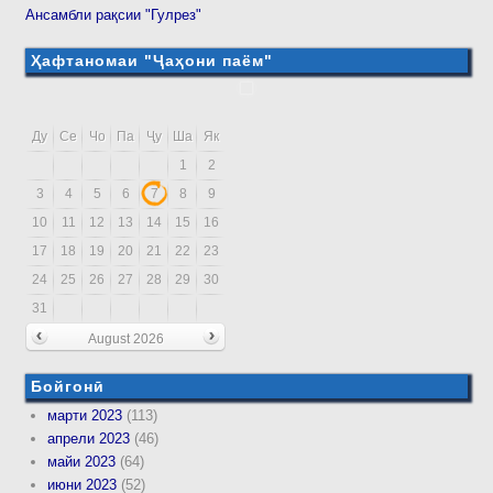
Ансамбли рақсии "Гулрез"
Ҳафтаномаи "Ҷаҳони паём"
Ду
Се
Чо
Па
Ҷу
Ша
Як
1
2
3
4
5
6
7
8
9
10
11
12
13
14
15
16
17
18
19
20
21
22
23
24
25
26
27
28
29
30
31
August 2026
Бойгонӣ
марти 2023
(113)
апрели 2023
(46)
майи 2023
(64)
июни 2023
(52)