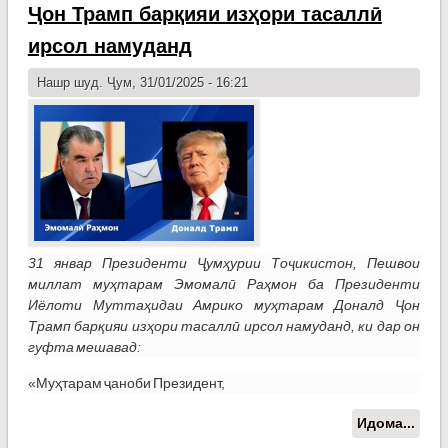
Ҷон Трамп барқияи изҳори тасаллӣ
қато
киш
ирсол намуданд
хори
нам
Нашр шуд. Ҷум, 31/01/2025 - 16:21
31 январ Президенти Ҷумҳурии Тоҷикистон, Пешвои
миллат муҳтарам Эмомалӣ Раҳмон ба Президенти
Иёлоти Муттаҳидаи Амрико муҳтарам Доналд Ҷон
Трамп барқияи изҳори тасаллӣ ирсол намуданд, ки дар он
гуфта мешавад:
«Муҳтарам ҷаноби Президент,
Идома...
о
Пре