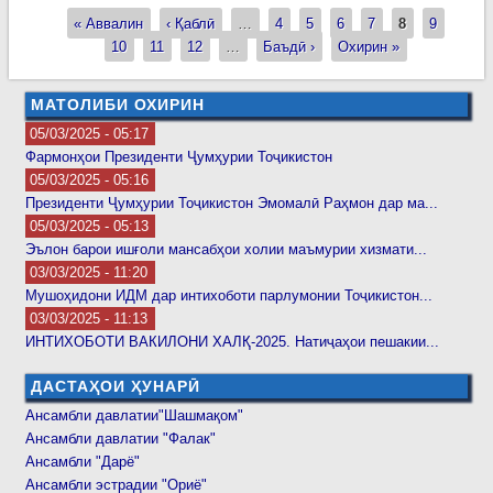
Ҷум
« Аввалин
‹ Қаблӣ
…
4
5
6
7
8
9
Страницы
Тоҷи
10
11
12
…
Баъдӣ ›
Охирин »
Эмо
Раҳм
МАТОЛИБИ ОХИРИН
Пре
05/03/2025 - 05:17
Иёл
Фармонҳои Президенти Ҷумҳурии Тоҷикистон
Мут
05/03/2025 - 05:16
Амр
Президенти Ҷумҳурии Тоҷикистон Эмомалӣ Раҳмон дар ма...
Дон
05/03/2025 - 05:13
Тра
Эълон барои ишғоли мансабҳои холии маъмурии хизмати...
бар
03/03/2025 - 11:20
изҳ
Мушоҳидони ИДМ дар интихоботи парлумонии Тоҷикистон...
тас
03/03/2025 - 11:13
ирс
ИНТИХОБОТИ ВАКИЛОНИ ХАЛҚ-2025. Натиҷаҳои пешакии...
нам
ДАСТАҲОИ ҲУНАРӢ
Ансамбли давлатии"Шашмақом"
Ансамбли давлатии "Фалак"
Ансамбли "Дарё"
Ансамбли эстрадии "Ориё"