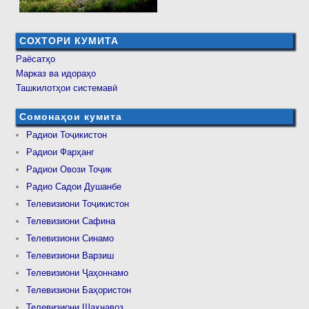
СОХТОРИ КУМИТА
Раёсатҳо
Марказ ва идораҳо
Ташкилотҳои системавӣ
Сомонаҳои кумита
Радиои Тоҷикистон
Радиои Фарҳанг
Радиои Овози Тоҷик
Радио Садои Душанбе
Телевизиони Тоҷикистон
Телевизиони Сафина
Телевизиони Синамо
Телевизиони Варзиш
Телевизиони Ҷаҳоннамо
Телевизиони Баҳористон
Телевизиони Шаҳнавоз