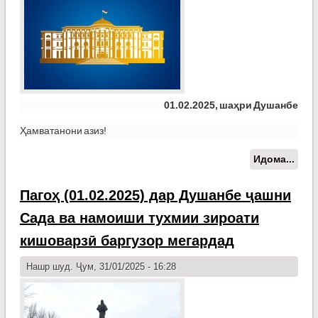
01.02.2025, шаҳри Душанбе
Ҳамватанони азиз!
Идома...
о П
шод
Пре
Пагоҳ (01.02.2025) дар Душанбе ҷашни
Ҷум
Сада ва намоиши тухмии зироати
Тоҷи
Пеш
кишоварзӣ баргузор мегардад
мил
Эмо
Нашр шуд. Ҷум, 31/01/2025 - 16:28
Раҳм
мун
ҷаш