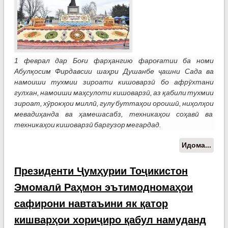
1 феврал дар Боғи фарҳангию фароғатии ба номи
Абулқосим Фирдавсии шаҳри Душанбе ҷашни Сада ва
намоиши тухмии зироати кишоварзӣ бо афрӯхтани
гулхан, намоиши маҳсулоти кишоварзӣ, аз қабили тухмии
зироат, хӯрокҳои миллӣ, гулу буттаҳои ороишӣ, ниҳолҳои
мевадиҳанда ва ҳамешасабз, техникаҳои соҳавӣ ва
техникаҳои кишоварзӣ баргузор мегардад.
Идома...
о Па
(01.
дар
Президенти Ҷумҳурии Тоҷикистон
Душ
Эмомалӣ Раҳмон эътимодномаҳои
ҷаш
Сада
сафирони навтаъини як қатор
нам
кишварҳои хориҷиро қабул намуданд
тух