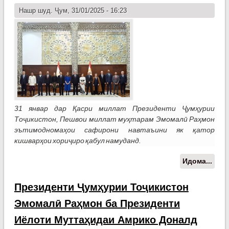
зир
Нашр шуд. Ҷум, 31/01/2025 - 16:23
киш
барг
мег
31 январ дар Қасри миллат Президенти Ҷумҳурии
Тоҷикистон, Пешвои миллат муҳтарам Эмомалӣ Раҳмон
эътимодномаҳои сафирони навтаъини як қатор
кишварҳои хориҷиро қабул намуданд.
Идома...
о Пр
Ҷум
Тоҷи
Президенти Ҷумҳурии Тоҷикистон
Эмо
Эмомалӣ Раҳмон ба Президенти
эът
саф
Иёлоти Муттаҳидаи Амрико Доналд
навт