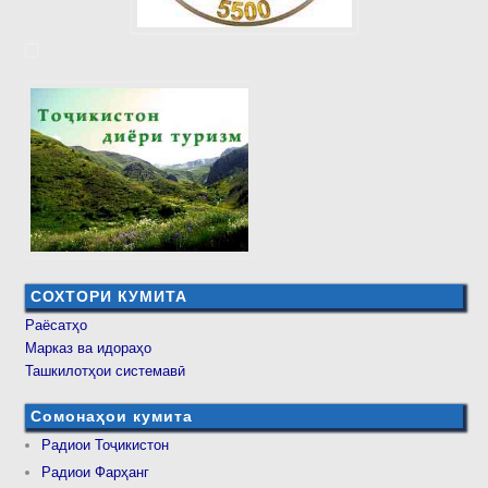
СОХТОРИ КУМИТА
Раёсатҳо
Марказ ва идораҳо
Ташкилотҳои системавӣ
Сомонаҳои кумита
Радиои Тоҷикистон
Радиои Фарҳанг