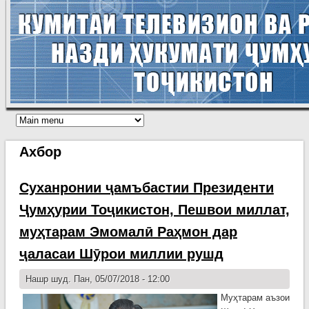
Ахбор
Суханронии ҷамъбастии Президенти
Ҷумҳурии Тоҷикистон, Пешвои миллат,
муҳтарам Эмомалӣ Раҳмон дар
ҷаласаи Шӯрои миллии рушд
Нашр шуд. Пан, 05/07/2018 - 12:00
Муҳтарам аъзои