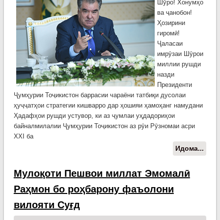
Шӯро! Хонумҳо
ва ҷанобон!
Ҳозирини
гиромӣ!
Ҷаласаи
имрӯзаи Шӯрои
миллии рушди
назди
Президенти
Ҷумҳурии Тоҷикистон баррасии чараёни татбиқи дусолаи
ҳуҷҷатҳои стратегии кишварро дар ҳошияи ҳамоҳанг намудани
Ҳадафҳои рушди устувор, ки аз ҷумлаи уҳдадориҳои
байналмилалии Ҷумҳурии Тоҷикистон аз рӯи Рӯзномаи асри
XXI ба
Идома...
о
Сух
ҷам
Мулоқоти Пешвои миллат Эмомалӣ
Пре
Раҳмон бо роҳбарону фаъолони
Ҷум
Тоҷи
вилояти Суғд
Пеш