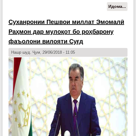
Идома...
о
Мул
Пеш
Суханронии Пешвои миллат Эмомалӣ
мил
Раҳмон дар мулоқот бо роҳбарону
Эмо
Раҳ
фаъолони вилояти Суғд
роҳ
фаъ
Нашр шуд. Ҷум, 29/06/2018 - 11:05
вил
Суғ