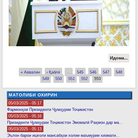
Идома...
о
Сух
Пеш
« Аввалин
‹ Қаблӣ
…
545
546
547
548
Страницы
мил
549
550
551
552
553
Эмо
Раҳм
МАТОЛИБИ ОХИРИН
муло
05/03/2025 - 05:17
роҳ
Фармонҳои Президенти Ҷумҳурии Тоҷикистон
фаъ
05/03/2025 - 05:16
вил
Президенти Ҷумҳурии Тоҷикистон Эмомалӣ Раҳмон дар ма...
Суғ
05/03/2025 - 05:13
Эълон барои ишғоли мансабҳои холии маъмурии хизмати...