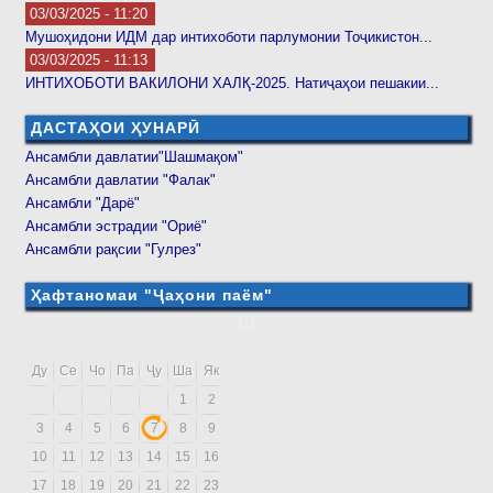
03/03/2025 - 11:20
Мушоҳидони ИДМ дар интихоботи парлумонии Тоҷикистон...
03/03/2025 - 11:13
ИНТИХОБОТИ ВАКИЛОНИ ХАЛҚ-2025. Натиҷаҳои пешакии...
ДАСТАҲОИ ҲУНАРӢ
Ансамбли давлатии"Шашмақом"
Ансамбли давлатии "Фалак"
Ансамбли "Дарё"
Ансамбли эстрадии "Ориё"
Ансамбли рақсии "Гулрез"
Ҳафтаномаи "Ҷаҳони паём"
Ду
Се
Чо
Па
Ҷу
Ша
Як
1
2
3
4
5
6
7
8
9
10
11
12
13
14
15
16
17
18
19
20
21
22
23