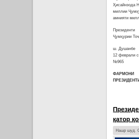
Ҳисайнзода Н
миллии Ҷумҳу
амнияти милл
Президенти
Ҷумҳурии То
ш. Душанбе
12 феврали с
№965
ФАРМОНИ
ПРЕЗИДЕНТ
Президе
қатор қ
Нашр шуд. С