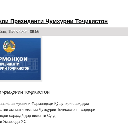
ои Президенти Ҷумҳурии Тоҷикистон
еш, 18/02/2025 - 09:56
И ҶУМҲУРИИ ТОҶИКИСТОН
 вазифаи муовини Фармондеҳи Қӯшунҳои сарҳадии
атии амнияти миллии Ҷумҳурии Тоҷикистон – сардори
нҳои сарҳадӣ дар вилояти Суғд
и Умарзода У.С.