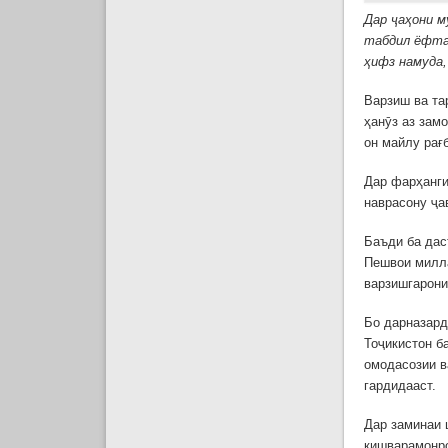
Дар ҷаҳони м
табдил ёфта
ҳифз намуда,
Варзиш ва та
ҳанӯз аз зам
он майлу рағ
Дар фарҳанги
наврасону ҷа
Баъди ба дас
Пешвои милла
варзишгарони
Бо дарназард
Тоҷикистон б
омодасозии в
гардидааст.
Дар заминаи 
кишварамонро