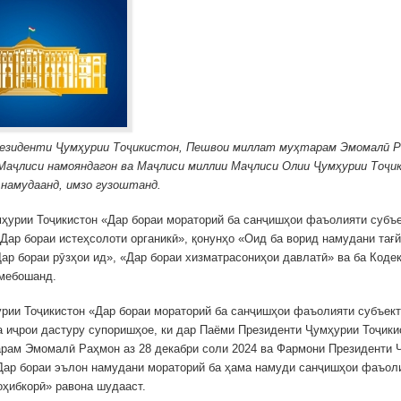
резиденти Ҷумҳурии Тоҷикистон, Пешвои миллат муҳтарам Эмомалӣ Р
 Маҷлиси намояндагон ва Маҷлиси миллии Маҷлиси Олии Ҷумҳурии Тоҷи
 намудаанд, имзо гузоштанд.
ҳурии Тоҷикистон «Дар бораи мораторий ба санҷишҳои фаъолияти субъ
«Дар бораи истеҳсолоти органикӣ», қонунҳо «Оид ба ворид намудани тағ
Дар бораи рӯзҳои ид», «Дар бораи хизматрасониҳои давлатӣ» ва ба Кодек
 мебошанд.
рии Тоҷикистон «Дар бораи мораторий ба санҷишҳои фаъолияти субъек
а иҷрои дастуру супоришҳое, ки дар Паёми Президенти Ҷумҳурии Тоҷики
рам Эмомалӣ Раҳмон аз 28 декабри соли 2024 ва Фармони Президенти 
Дар бораи эълон намудани мораторий ба ҳама намуди санҷишҳои фаъол
оҳибкорӣ» равона шудааст.