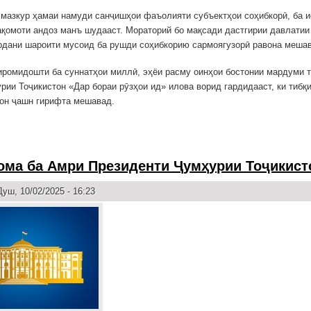
 мазкур ҳамаи намуди санҷишҳои фаъолияти субъектҳои соҳибкорӣ, ба 
қомоти андоз манъ шудааст. Мораторий бо мақсади дастгирии давлатии
дани шароити мусоид ба рушди соҳибкорию сармоягузорӣ равона меша
иромидошти ба суннатҳои миллӣ, эҳёи расму оинҳои бостонии мардуми т
рии Тоҷикистон «Дар бораи рӯзҳои ид» илова ворид гардидааст, ки тибқи
он ҷашн гирифта мешавад.
ома ба Амри Президенти Ҷумҳурии Тоҷикист
уш, 10/02/2025 - 16:23