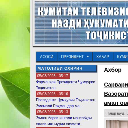
АСОСӢ
ПРЕЗИДЕНТ
ХАБАР
КУМИ
МАТОЛИБИ ОХИРИН
Ахбор
05/03/2025 - 05:17
Фармонҳои Президенти Ҷумҳурии
Сарвари
Тоҷикистон
Вазорат
05/03/2025 - 05:16
Президенти Ҷумҳурии Тоҷикистон
амал ов
Эмомалӣ Раҳмон дар ма...
05/03/2025 - 05:13
Нашр шуд. С
Эълон барои ишғоли мансабҳои
холии маъмурии хизмати...