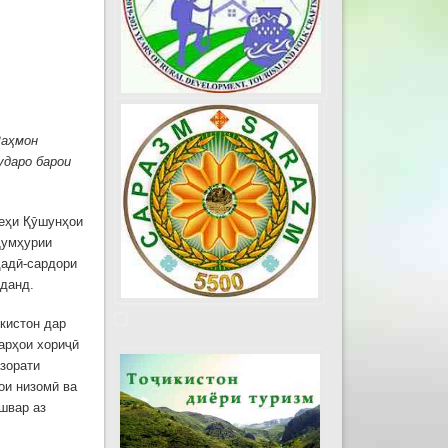
Раҳмон
ударо барои
еҳи Қӯшунҳои
Ҷумҳурии
ҳадӣ-сардори
иданд.
кистон дар
арҳои хориҷӣ
азорати
ои низомӣ ва
швар аз