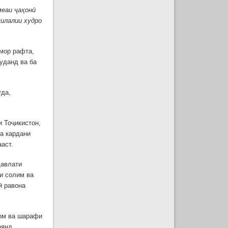
меаи ҷаҳонӣ
илалии худро
мор рафта,
уданд ва ба
уда,
 Тоҷикистон,
а кардани
аст.
давлати
и солим ва
ӣ равона
қом ва шарафи
оянд.