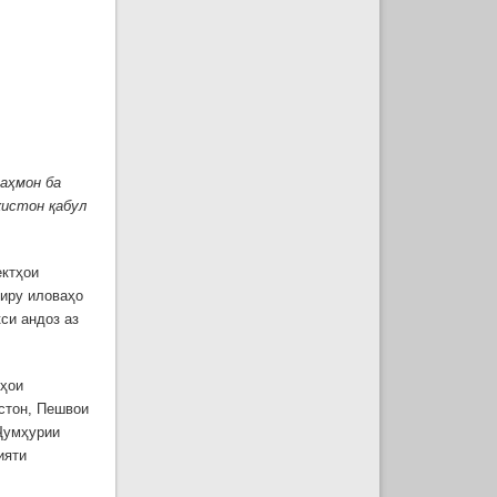
аҳмон ба
кистон қабул
ектҳои
йиру иловаҳо
си андоз аз
тҳои
стон, Пешвои
Ҷумҳурии
ияти