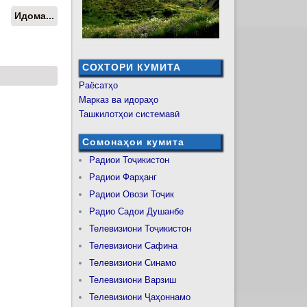
Идома...
о Сарвари давлат Эмомалӣ Раҳмон
дар ҳайати роҳбарӣ дар Вазорати
мудофиа ва Қӯшунҳои сарҳадӣ
таъйиноти кадрӣ ба амал оварданд
СОХТОРИ КУМИТА
Раёсатҳо
Марказ ва идораҳо
Ташкилотҳои системавӣ
Сомонаҳои кумита
Радиои Тоҷикистон
Радиои Фарҳанг
Радиои Овози Тоҷик
Радио Садои Душанбе
Телевизиони Тоҷикистон
Телевизиони Сафина
Телевизиони Синамо
Телевизиони Варзиш
Телевизиони Ҷаҳоннамо