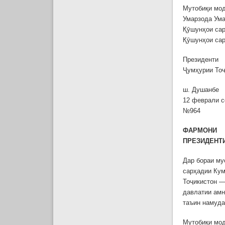
Мутобиқи мод
Умарзода Ума
Қӯшунҳои сар
Қӯшунҳои сар
Президенти
Ҷумҳурии То
ш. Душанбе
12 феврали с
№964
ФАРМОНИ
ПРЕЗИДЕНТ
Дар бораи м
сарҳадии Кум
Тоҷикистон —
давлатии амн
таъин намуда
Мутобиқи мод