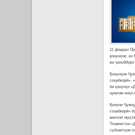
11 феврал П
қонунҳое, ки
ва ҷонибдорӣ
Қонунҳои Ҷум
соҳибкорӣ», 
ба қонунҳо «
ҷумлаи онҳо
Қонуни Ҷумҳу
соҳибкорӣ» б
миллат муҳта
Тоҷикистон «
субъектҳои с