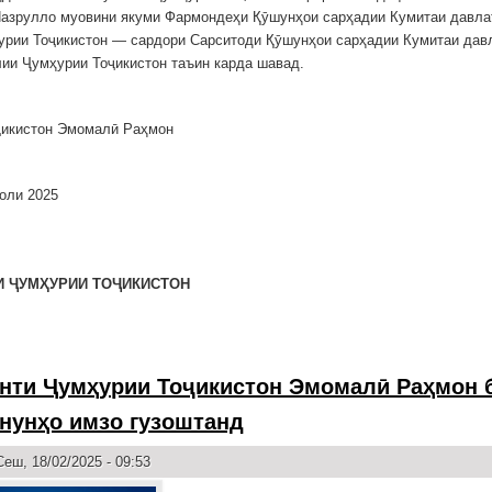
азрулло муовини якуми Фармондеҳи Қӯшунҳои сарҳадии Кумитаи давла
рии Тоҷикистон — сардори Сарситоди Қӯшунҳои сарҳадии Кумитаи дав
ии Ҷумҳурии Тоҷикистон таъин карда шавад.
ҷикистон Эмомалӣ Раҳмон
оли 2025
И ҶУМҲУРИИ ТОҶИКИСТОН
нти Ҷумҳурии Тоҷикистон Эмомалӣ Раҳмон б
онунҳо имзо гузоштанд
еш, 18/02/2025 - 09:53