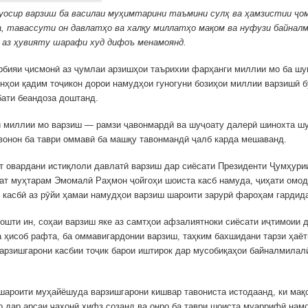
уосир варзиш ба василаи муҳимтарини таъмини сулҳ ва ҳамзистии ҷо
, тавассути он давлатҳо ва халқу миллатҳо мақом ва нуфузи байналм
 аз ҳувияту шарафи худ дифоъ менамоянд.
рбияи ҷисмонӣ аз ҷумлаи арзишҳои таърихии фарҳанги миллии мо ба шу
онҳои қадим тоҷикон дорои намудҳои гуногуни бозиҳои миллии варзишӣ б
бати беандоза доштанд.
 миллии мо варзиш — рамзи ҷавонмардӣ ва шуҷоату далерӣ шинохта ш
вонон ба таври оммавӣ ба машқу тавонмандӣ ҷалб карда мешаванд.
т овардани истиқлоли давлатӣ варзиш дар сиёсати Президенти Ҷумҳурии
т муҳтарам Эмомалӣ Раҳмон ҷойгоҳи шоиста касб намуда, ҷиҳати омод
 касбӣ аз рӯйи ҳамаи намудҳои варзиш шароити зарурӣ фароҳам гардида
ошти ин, соҳаи варзиш яке аз самтҳои афзалиятноки сиёсати иҷтимоии 
а ҳисоб рафта, ба оммавигардонии варзиш, таҳким бахшидани тарзи ҳаёт
арзишгарони касбии тоҷик барои иштирок дар мусобиқаҳои байналмилал
шароити муҳайёшуда варзишгарони кишвар тавониста истодаанд, ки ма
 дар арсаи ҷаҳонӣ ҳифз созанд ва онро ба таври шоиста муаррифӣ нам