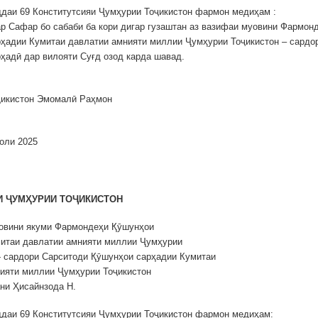
даи 69 Конститутсияи Ҷумҳурии Тоҷикистон фармон медиҳам :
р Сафар бо сабаби ба кори дигар гузаштан аз вазифаи муовини Фармон
ҳадии Кумитаи давлатии амнияти миллии Ҷумҳурии Тоҷикистон – сардо
ҳадӣ дар вилояти Суғд озод карда шавад.
ҷикистон Эмомалӣ Раҳмон
оли 2025
И ҶУМҲУРИИ ТОҶИКИСТОН
уовини якуми Фармондеҳи Қӯшунҳои
итаи давлатии амнияти миллии Ҷумҳурии
 сардори Сарситоди Қӯшунҳои сарҳадии Кумитаи
ияти миллии Ҷумҳурии Тоҷикистон
ни Ҳисайнзода Н.
даи 69 Конститутсияи Ҷумҳурии Тоҷикистон фармон медиҳам: