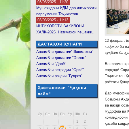
03/03/2025 - 11:20
Мушоҳидони ИДМ дар интихоботи
парлумонии Тоҷикистон...
03/03/2025 - 11:13
ИНТИХОБОТИ ВАКИЛОНИ
ХАЛҚ-2025. Натиҷаҳои пешакии...
12 феврал П
ДАСТАҲОИ ҲУНАРӢ
кадрҳои ба в
Ансамбли давлатии"Шашмақом"
суҳбат ба ҳу
Ансамбли давлатии "Фалак"
Ансамбли "Дарё"
Бо фармонҳо
Ансамбли эстрадии "Ориё"
сарҳадӣ-Сард
Ансамбли рақсии "Гулрез"
Тоҷикистон Ҳ
раёсати Қӯшу
Ҳафтаномаи "Ҷаҳони
Дар мувофиқа
паём"
Созмони Аҳдн
ва назди соз
мудофиа ва Қ
Ду
Се
Чо
Па
Ҷу
Ша
Як
командирони 
1
2
ҳисоби кадрҳ
3
4
5
6
7
8
9