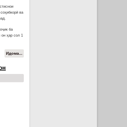
истиснои
 соҳибкорӣ ва
вад.
оҷик ба
 он ҳар сол 1
Идома...
о Президенти Ҷумҳурии Тоҷикистон
Эмомалӣ Раҳмон ба як қатор
қонунҳо имзо гузоштанд
он