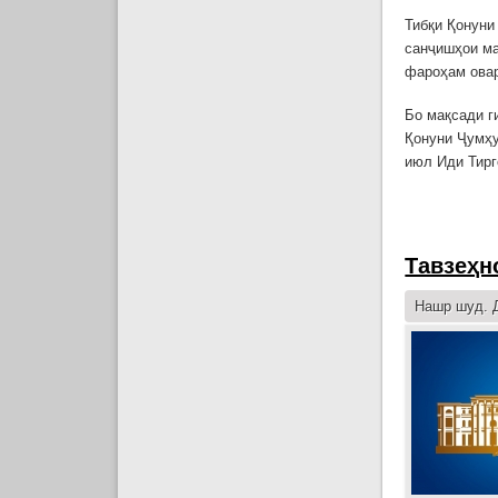
Тибқи Қонуни
санҷишҳои ма
фароҳам овар
Бо мақсади г
Қонуни Ҷумҳу
июл Иди Тирг
Тавзеҳн
Нашр шуд. Д