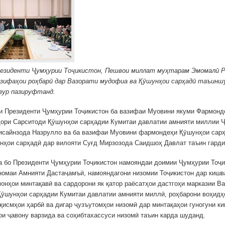
резиденти Ҷумҳурии Тоҷикистон, Пешвои миллат муҳтарам Эмомалӣ 
азифаҳои роҳбарӣ дар Вазорати мудофиа ва Қӯшунҳои сарҳадӣ таъинш
зур пазируфтанд.
и Президенти Ҷумҳурии Тоҷикистон ба вазифаи Муовини якуми Фармонд
ори Сарситоди Қӯшунҳои сарҳадии Кумитаи давлатии амнияти миллии 
исайнзода Назрулло ва ба вазифаи Муовини фармондеҳи Қӯшунҳои сар
нҳои сарҳадӣ дар вилояти Суғд Мирзозода Саидшоҳ Давлат таъин гард
 бо Президенти Ҷумҳурии Тоҷикистон намояндаи доимии Ҷумҳурии Тоҷи
омаи Амнияти Дастаҷамъӣ, намояндагони низомии Тоҷикистон дар кишв
монҳои минтақавӣ ва сардорони як қатор раёсатҳои дастгоҳи марказии В
ӯшунҳои сарҳадии Кумитаи давлатии амнияти миллӣ, роҳбарони воҳидҳ
қисмҳои ҳарбӣ ва дигар ҷузъутомҳои низомӣ дар минтақаҳои гуногуни ки
ои ҷавону варзида ва соҳибтахассуси низомӣ таъин карда шуданд.