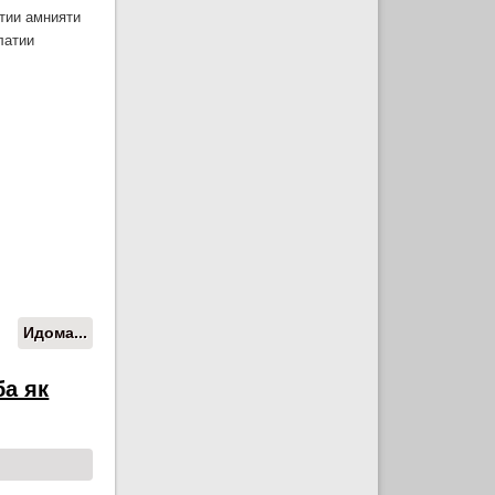
тии амнияти
латии
Идома...
о Фармонҳои Президенти Ҷумҳурии
Тоҷикистон
а як