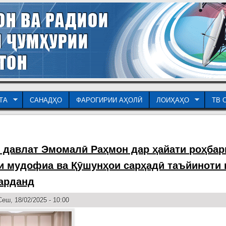
ТА
САНАДҲО
ФАРОГИРИИ АҲОЛӢ
ЛОИҲАҲО
ТВ 
 давлат Эмомалӣ Раҳмон дар ҳайати роҳбар
и мудофиа ва Қӯшунҳои сарҳадӣ таъйиноти 
арданд
еш, 18/02/2025 - 10:00