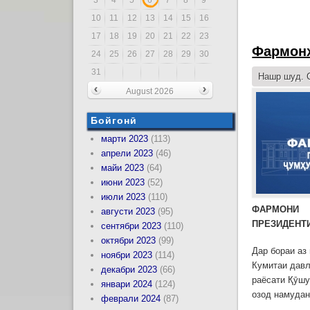
10
11
12
13
14
15
16
17
18
19
20
21
22
23
Фармонҳ
24
25
26
27
28
29
30
31
Нашр шуд. С
August 2026
Бойгонӣ
марти 2023
(113)
апрели 2023
(46)
майи 2023
(64)
июни 2023
(52)
июли 2023
(110)
ФАРМОНИ
августи 2023
(95)
ПРЕЗИДЕНТ
сентябри 2023
(110)
октябри 2023
(99)
Дар бораи аз
ноябри 2023
(114)
Кумитаи давл
декабри 2023
(66)
раёсати Қӯшу
январи 2024
(124)
озод намудан
феврали 2024
(87)