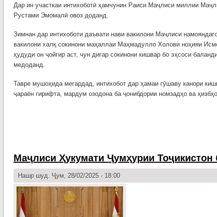
Дар ин участкаи интихоботӣ ҳамчунин Раиси Маҷлиси миллии Маҷ
Рустами Эмомалӣ овоз доданд.
Зимнан дар интихоботи даъвати нави вакилони Маҷлиси намояндаг
вакилони халқ сокинони маҳаллаи Маҳмадулло Холови ноҳияи Исм
ҳудуди он ҷойгир аст, чун дигар сокинони кишвар бо эҳсоси балан
медоданд.
Тавре мушоҳида мегардад, интихобот дар ҳамаи гӯшаву канори киш
ҷараён гирифта, мардум озодона ба ҷонибдории номзадҳо ва ҳизбҳо
Маҷлиси Ҳукумати Ҷумҳурии Тоҷикистон 
Нашр шуд. Ҷум, 28/02/2025 - 18:00