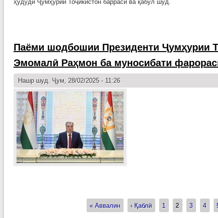
ҳудуди Ҷумҳурии Тоҷикистон баррасӣ ва қабул шуд.
Паёми шодбошии Президенти Ҷумҳурии Т
Эмомалӣ Раҳмон ба муносибати фарорас
Нашр шуд. Ҷум, 28/02/2025 - 11:26
« Аввалин
‹ Қаблӣ
1
2
3
4
Страницы