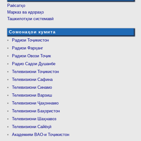
Раёсатҳо
Марказ ва идораҳо
Ташкилотҳои системавӣ
Сомонаҳои кумита
Радиои Тоҷикистон
Радиои Фарҳанг
Радиои Овози Тоҷик
Радио Садои Душанбе
Телевизиони Тоҷикистон
Телевизиони Сафина
Телевизиони Синамо
Телевизиони Варзиш
Телевизиони Ҷаҳоннамо
Телевизиони Баҳористон
Телевизиони Шаҳнавоз
Телевизиони Сайёҳӣ
Академияи ВАО-и Тоҷикистон