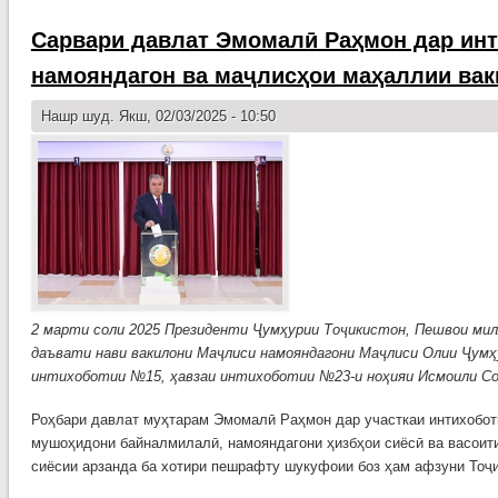
Сарвари давлат Эмомалӣ Раҳмон дар инт
намояндагон ва маҷлисҳои маҳаллии вак
Нашр шуд. Якш, 02/03/2025 - 10:50
2 марти соли 2025 Президенти Ҷумҳурии Тоҷикистон, Пешвои м
даъвати нави вакилони Маҷлиси намояндагони Маҷлиси Олии Ҷумҳу
интихоботии №15, ҳавзаи интихоботии №23-и ноҳияи Исмоили С
Роҳбари давлат муҳтарам Эмомалӣ Раҳмон дар участкаи интихоботи
мушоҳидони байналмилалӣ, намояндагони ҳизбҳои сиёсӣ ва васоити
сиёсии арзанда ба хотири пешрафту шукуфоии боз ҳам афзуни Тоҷи