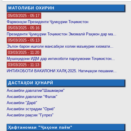
МАТОЛИБИ ОХИРИН
05/03/2025 - 05:17
Фармонҳои Президенти Ҷумҳурии Тоҷикистон
05/03/2025 - 05:16
Президенти Ҷумҳурии Тоҷикистон Эмомалӣ Раҳмон дар ма...
05/03/2025 - 05:13
Эълон барои ишғоли мансабҳои холии маъмурии хизмати...
03/03/2025 - 11:20
Мушоҳидони ИДМ дар интихоботи парлумонии Тоҷикистон...
03/03/2025 - 11:13
ИНТИХОБОТИ ВАКИЛОНИ ХАЛҚ-2025. Натиҷаҳои пешакии...
ДАСТАҲОИ ҲУНАРӢ
Ансамбли давлатии"Шашмақом"
Ансамбли давлатии "Фалак"
Ансамбли "Дарё"
Ансамбли эстрадии "Ориё"
Ансамбли рақсии "Гулрез"
Ҳафтаномаи "Ҷаҳони паём"