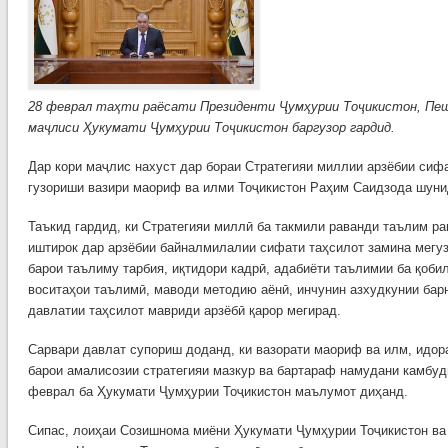
28 феврал таҳти раёсати Президенти Ҷумҳурии Тоҷикистон, Пе
маҷлиси Ҳукумати Ҷумҳурии Тоҷикистон баргузор гардид.
Дар кори маҷлис нахуст дар бораи Стратегияи миллии арзёбии сифа
гузориши вазири маориф ва илми Тоҷикистон Раҳим Саидзода шуни
Таъкид гардид, ки Стратегияи миллӣ ба такмили раванди таълим р
иштирок дар арзёбии байналмилалии сифати таҳсилот замина мегу
барои таълиму тарбия, иқтидори кадрӣ, адабиёти таълимии ба қоби
воситаҳои таълимӣ, маводи методию аёнӣ, инчунин азхудкунии ба
давлатии таҳсилот мавриди арзёбӣ қарор мегирад.
Сарвари давлат супориш доданд, ки вазорати маориф ва илм, идор
барои амалисозии стратегияи мазкур ва бартараф намудани камбуд
феврал ба Ҳукумати Ҷумҳурии Тоҷикистон маълумот диҳанд.
Сипас, лоиҳаи Созишнома миёни Ҳукумати Ҷумҳурии Тоҷикистон ва 